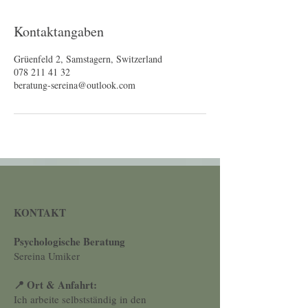
Kontaktangaben
Grüenfeld 2, Samstagern, Switzerland
078 211 41 32
beratung-sereina@outlook.com
KONTAKT
Psychologische Beratung
Sereina Umiker
📍 Ort & Anfahrt:
Ich arbeite selbstständig in den