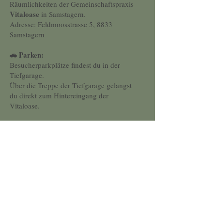
Räumlichkeiten der Gemeinschaftspraxis
Vitaloase
in Samstagern.
Adresse: Feldmoosstrasse 5, 8833
Samstagern
🚗 Parken:
Besucherparkplätze findest du in der
Tiefgarage.
Über die Treppe der Tiefgarage gelangst
du direkt zum Hintereingang der
Vitaloase.
Öffentliche Verkehrsmittel:
🚶
Vom Bahnhof Samstagern erreichst du
die Praxis in ca. 5 Minuten zu Fuss.
Mail:
​
beratung-sereina@outlook.com
Telefonnummer:
078 211 41 32